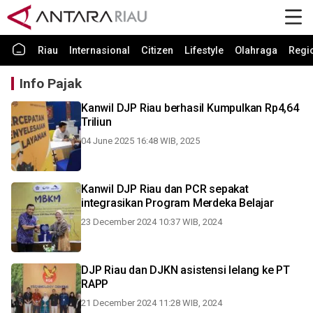
Riau
Internasional
Citizen
Lifestyle
Olahraga
Regi
Info Pajak
Kanwil DJP Riau berhasil Kumpulkan Rp4,64
Triliun
04 June 2025 16:48 WIB, 2025
Kanwil DJP Riau dan PCR sepakat
integrasikan Program Merdeka Belajar
23 December 2024 10:37 WIB, 2024
DJP Riau dan DJKN asistensi lelang ke PT
RAPP
21 December 2024 11:28 WIB, 2024