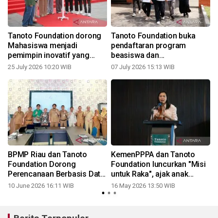
Tanoto Foundation dorong
Tanoto Foundation buka
Mahasiswa menjadi
pendaftaran program
pemimpin inovatif yang
beasiswa dan
berdampak lewat Tanoto
pengembangan
25 July 2026 10:20 WIB
07 July 2026 15:13 WIB
Scholars Gathering 2026
kepemimpinan Teladan
Cohort 2027
BPMP Riau dan Tanoto
KemenPPPA dan Tanoto
Foundation Dorong
Foundation luncurkan "Misi
Perencanaan Berbasis Data
untuk Raka", ajak anak
n
untuk Tingkatkan Mutu
kurangi waktu layar
10 June 2026 16:11 WIB
16 May 2026 13:50 WIB
2
Pendidikan Bengkalis