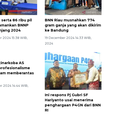
 serta 86 ribu pil
BNN Riau musnahkan 774
diamankan BNNP
gram ganja yang akan dikirim
njang 2024
ke Bandung
 2024 15:38 WIB,
19 December 2024 14:33 WIB,
2024
tinarkoba AS
 profesionalisme
alam memberantas
r 2024 14:44 WIB,
Ini respons Pj Gubri SF
Hariyanto usai menerima
penghargaan P4GN dari BNN
RI