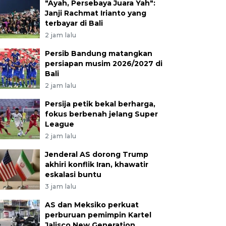
"Ayah, Persebaya Juara Yah":
Janji Rachmat Irianto yang
terbayar di Bali
2 jam lalu
Persib Bandung matangkan
persiapan musim 2026/2027 di
Bali
2 jam lalu
Persija petik bekal berharga,
fokus berbenah jelang Super
League
2 jam lalu
Jenderal AS dorong Trump
akhiri konflik Iran, khawatir
eskalasi buntu
3 jam lalu
AS dan Meksiko perkuat
perburuan pemimpin Kartel
Jalisco New Generation