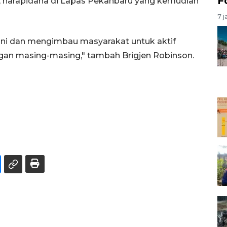
F
 narapidana di Lapas Pekanbaru yang kemudian
7 j
ni dan mengimbau masyarakat untuk aktif
ngan masing-masing," tambah Brigjen Robinson.