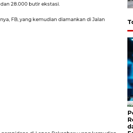
an 28.000 butir ekstasi.
nya, FB, yang kemudian diamankan di Jalan
T
P
R
d