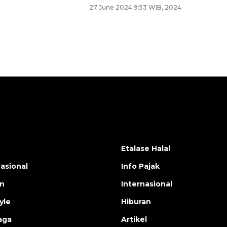
27 June 2024 9:53 WIB, 2024
Etalase Halal
nasional
Info Pajak
en
Internasional
yle
Hiburan
aga
Artikel