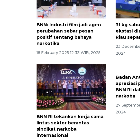
BNN: Industri film jadi agen
31 kg sabu
perubahan sebar pesan
ekstasi 
positif tentang bahaya
Riau sepa
narkotika
23 December
18 February 2025 12:33 WIB, 2025
2024
Badan An
apresiasi
BNN RI d
narkoba
27 Septembe
2024
BNN RI tekankan kerja sama
lintas sektor berantas
sindikat narkoba
internasional