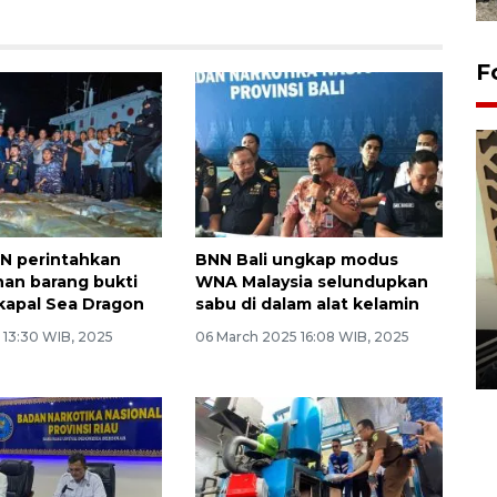
F
N perintahkan
BNN Bali ungkap modus
an barang bukti
WNA Malaysia selundupkan
Penanaman 3000 batang
 kapal Sea Dragon
sabu di dalam alat kelamin
bakau merah di Dumai
 13:30 WIB, 2025
06 March 2025 16:08 WIB, 2025
20 September 2025 12:14 WIB