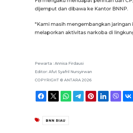
FB mengaku mendapat perintah dari CP,
dijemput dan dibawa ke Kantor BNNP.
"Kami masih mengembangkan jaringan i
melaporkan aktivitas narkoba di lingku
Pewarta :
Annisa Firdausi
Editor:
Afut Syafril Nursyirwan
COPYRIGHT ©
ANTARA
2026
BNN RIAU