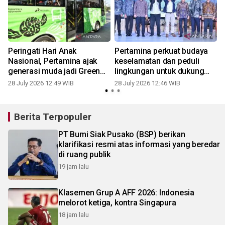
Peringati Hari Anak
Pertamina perkuat budaya
Nasional, Pertamina ajak
keselamatan dan peduli
g
generasi muda jadi Green
lingkungan untuk dukung
Warriors penyelamat bumi
ketahanan energi nasional
28 July 2026 12:49 WIB
28 July 2026 12:46 WIB
2
Berita Terpopuler
PT Bumi Siak Pusako (BSP) berikan
klarifikasi resmi atas informasi yang beredar
di ruang publik
19 jam lalu
Klasemen Grup A AFF 2026: Indonesia
melorot ketiga, kontra Singapura
18 jam lalu