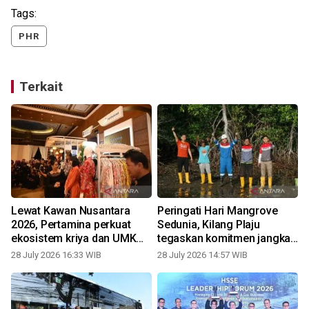
Tags:
PHR
Terkait
Lewat Kawan Nusantara
Peringati Hari Mangrove
2026, Pertamina perkuat
Sedunia, Kilang Plaju
ekosistem kriya dan UMKM
tegaskan komitmen jangka
berbasis budaya
panjang lestarikan
28 July 2026 16:33 WIB
28 July 2026 14:57 WIB
2
ekosistem pesisir