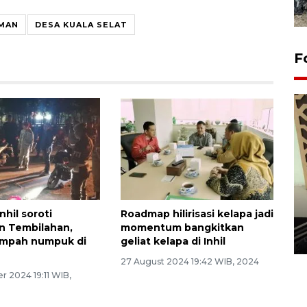
MAN
DESA KUALA SELAT
F
Penanaman 3000 batang
nhil soroti
Roadmap hilirisasi kelapa jadi
bakau merah di Dumai
n Tembilahan,
momentum bangkitkan
20 September 2025 12:14 WIB
ampah numpuk di
geliat kelapa di Inhil
27 August 2024 19:42 WIB, 2024
r 2024 19:11 WIB,