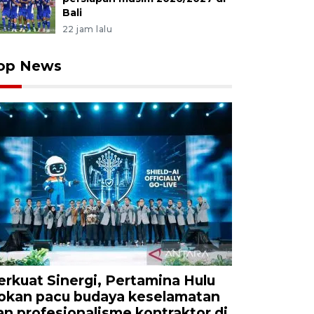
Bali
22 jam lalu
op News
erkuat Sinergi, Pertamina Hulu
okan pacu budaya keselamatan
an profesionalisme kontraktor di