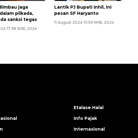
diimbau jaga
Lantik PJ Bupati Inhil, ini
 dalam pilkada,
pesan SF Haryanto
Ada sanksi tegas
11 August 2024 10:59 WIB, 2024
024 17:38 WIB, 2024
Etalase Halal
nasional
Info Pajak
en
Internasional