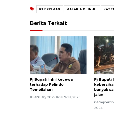
PJ ERISMAN
MALARIA DI INHIL
KATE
Berita Terkait
Pj Bupati Inhil kecewa
Pj Bupati I
terhadap Pelindo
kebersiha
Tembilahan
banyak s
jalan
11 February 2025 16:58 WIB, 2025
04 Septembe
2024