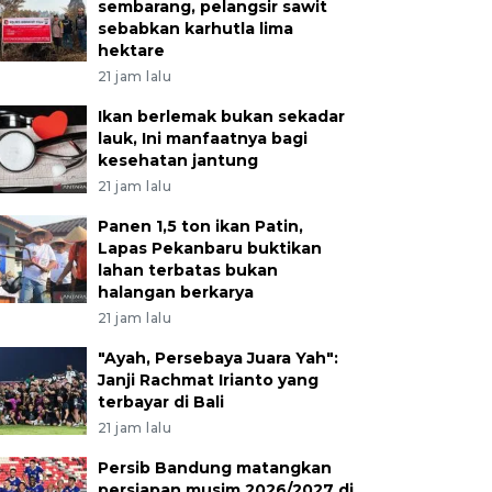
sembarang, pelangsir sawit
sebabkan karhutla lima
hektare
21 jam lalu
Ikan berlemak bukan sekadar
lauk, Ini manfaatnya bagi
kesehatan jantung
21 jam lalu
Panen 1,5 ton ikan Patin,
Lapas Pekanbaru buktikan
lahan terbatas bukan
halangan berkarya
21 jam lalu
"Ayah, Persebaya Juara Yah":
Janji Rachmat Irianto yang
terbayar di Bali
21 jam lalu
Persib Bandung matangkan
persiapan musim 2026/2027 di