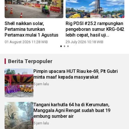
Shell naikkan solar,
Rig PDSI #25.2 rampungkan
Pertamina turunkan
pengeboran sumur KRG-042
Pertamax mulai 1 Agustus
lebih cepat, hasil uji
produksi capai 777 BOPD
01 August 2026 11:28 WIB
29 July 2026 10:18 WIB
2
Berita Terpopuler
Pimpin upacara HUT Riau ke-69, Plt Gubri
minta maaf kepada masyarakat
5 jam lalu
Tangani karhutla 64 ha di Kerumutan,
Manggala Agni Rengat sudah buat 19
embung sumber air
5 jam lalu