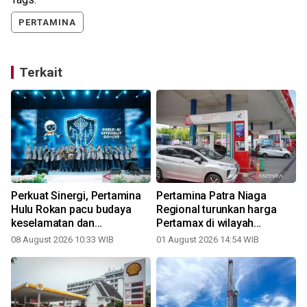
PERTAMINA
Terkait
Perkuat Sinergi, Pertamina
Pertamina Patra Niaga
Hulu Rokan pacu budaya
Regional turunkan harga
keselamatan dan
Pertamax di wilayah
profesionalisme kontraktor
Sumbagut mulai 1 Agustus
08 August 2026 10:33 WIB
01 August 2026 14:54 WIB
2
di Forum Komunikasi 2026
2026