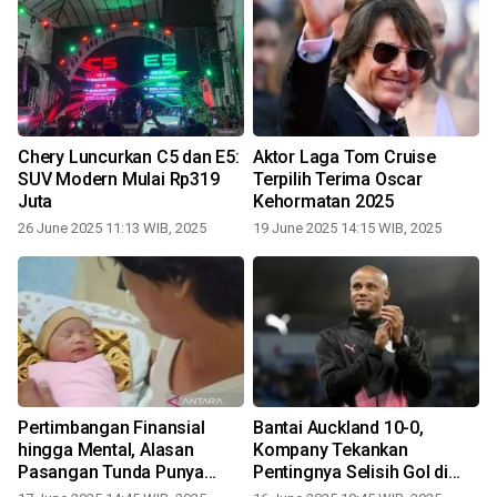
Chery Luncurkan C5 dan E5:
Aktor Laga Tom Cruise
SUV Modern Mulai Rp319
Terpilih Terima Oscar
Juta
Kehormatan 2025
26 June 2025 11:13 WIB, 2025
19 June 2025 14:15 WIB, 2025
Pertimbangan Finansial
Bantai Auckland 10-0,
a
hingga Mental, Alasan
Kompany Tekankan
r
Pasangan Tunda Punya
Pentingnya Selisih Gol di
Anak
Grup Berat