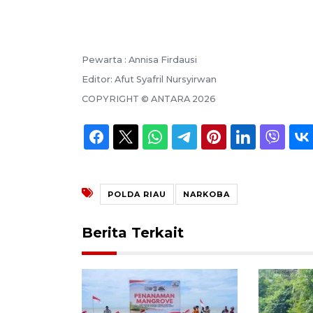
Pewarta :
Annisa Firdausi
Editor:
Afut Syafril Nursyirwan
COPYRIGHT ©
ANTARA
2026
POLDA RIAU
NARKOBA
Berita Terkait