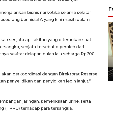
F
menjalankan bisnis narkotika selama sekitar
seorang berinisial A yang kini masih dalam
likan senjata api rakitan yang ditemukan saat
sangka, senjata tersebut diperoleh dari
nnya sekitar delapan bulan lalu seharga Rp700
Penanaman 3000 batang
bakau merah di Dumai
mi akan berkoordinasi dengan Direktorat Reserse
20 September 2025 12:14 WIB
n penyelidikan dan penyidikan lebih lanjut,”
embangan jaringan, pemeriksaan urine, serta
ng (TPPU) terhadap para tersangka.