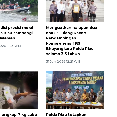
disi presisi merah
Menguatkan harapan dua
da Riau sambangi
anak "Tulang Kaca":
dalaman
Pendampingan
komprehensif RS
026 11:23 WIB
Bhayangkara Polda Riau
selama 3,5 tahun
31 July 2026 12:21 WIB
u ungkap 7 kg sabu
Polda Riau tetapkan