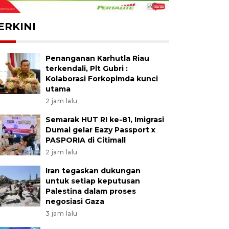
ERKINI
Penanganan Karhutla Riau
terkendali, Plt Gubri :
Kolaborasi Forkopimda kunci
utama
2 jam lalu
Semarak HUT RI ke-81, Imigrasi
Dumai gelar Eazy Passport x
PASPORIA di Citimall
2 jam lalu
Iran tegaskan dukungan
untuk setiap keputusan
Palestina dalam proses
negosiasi Gaza
3 jam lalu