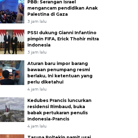
PBB: Serangan Israel
mengancam pendidikan Anak
Palestina di Gaza
3 jam lalu
PSSI dukung Gianni Infantino
pimpin FIFA, Erick Thohir mitra
Indonesia
3 jam lalu
Aturan baru impor barang
bawaan penumpang resmi
berlaku, Ini ketentuan yang
perlu diketahui
4 jam lalu
Kedubes Prancis luncurkan
residensi Rimbaud, buka
babak pertukaran penulis
Indonesia-Prancis
4 jam lalu
Taruna Poltekip pamit usai