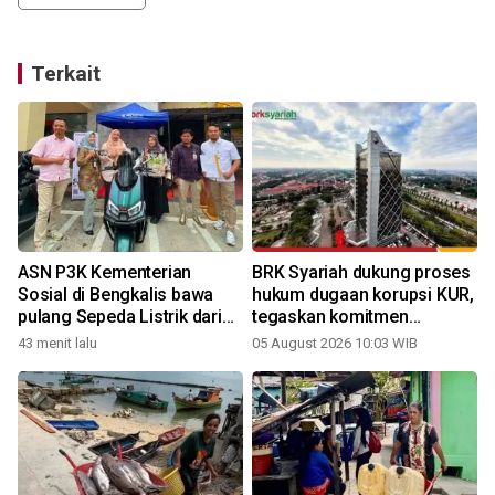
Terkait
ASN P3K Kementerian
BRK Syariah dukung proses
Sosial di Bengkalis bawa
hukum dugaan korupsi KUR,
pulang Sepeda Listrik dari
tegaskan komitmen
Program Bedelau BRK
berantas fraud
43 menit lalu
05 August 2026 10:03 WIB
Syariah