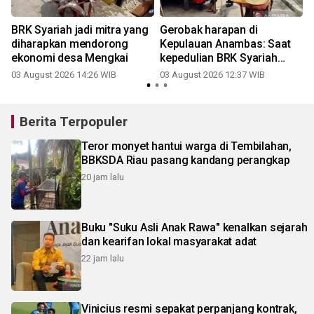
BRK Syariah jadi mitra yang
Gerobak harapan di
diharapkan mendorong
Kepulauan Anambas: Saat
ekonomi desa Mengkai
kepedulian BRK Syariah
menjaga mimpi anak-anak
03 August 2026 14:26 WIB
03 August 2026 12:37 WIB
2
Berita Terpopuler
Teror monyet hantui warga di Tembilahan,
BBKSDA Riau pasang kandang perangkap
20 jam lalu
Buku "Suku Asli Anak Rawa" kenalkan sejarah
dan kearifan lokal masyarakat adat
22 jam lalu
Vinicius resmi sepakat perpanjang kontrak,