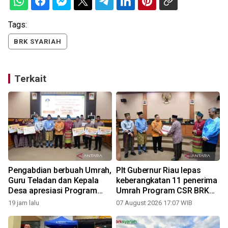
Tags:
BRK SYARIAH
Terkait
Pengabdian berbuah Umrah,
Plt Gubernur Riau lepas
D
Guru Teladan dan Kepala
keberangkatan 11 penerima
Desa apresiasi Program
Umrah Program CSR BRK
CSR BRK Syariah
Syariah dan PT Riau
19 jam lalu
07 August 2026 17:07 WIB
Petroleum