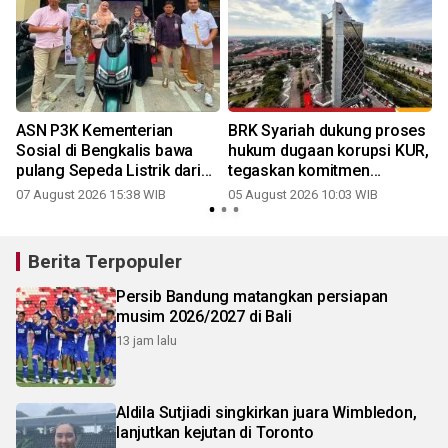
ASN P3K Kementerian
BRK Syariah dukung proses
Sosial di Bengkalis bawa
hukum dugaan korupsi KUR,
pulang Sepeda Listrik dari
tegaskan komitmen
Program Bedelau BRK
berantas fraud
07 August 2026 15:38 WIB
05 August 2026 10:03 WIB
Syariah
Berita Terpopuler
Persib Bandung matangkan persiapan
musim 2026/2027 di Bali
13 jam lalu
Aldila Sutjiadi singkirkan juara Wimbledon,
lanjutkan kejutan di Toronto