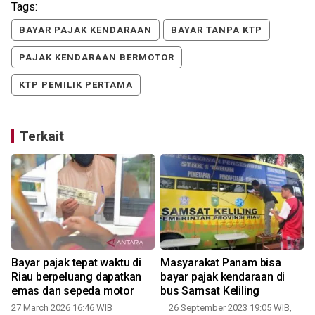
Tags:
BAYAR PAJAK KENDARAAN
BAYAR TANPA KTP
PAJAK KENDARAAN BERMOTOR
KTP PEMILIK PERTAMA
Terkait
Bayar pajak tepat waktu di
Masyarakat Panam bisa
Riau berpeluang dapatkan
bayar pajak kendaraan di
emas dan sepeda motor
bus Samsat Keliling
0
27 March 2026 16:46 WIB
26 September 2023 19:05 WIB,