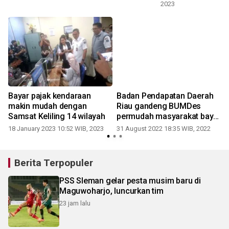
2023
Bayar pajak kendaraan
Badan Pendapatan Daerah
makin mudah dengan
Riau gandeng BUMDes
Samsat Keliling 14 wilayah
permudah masyarakat bayar
pajak kendaraan
18 January 2023 10:52 WIB, 2023
31 August 2022 18:35 WIB, 2022
Berita Terpopuler
PSS Sleman gelar pesta musim baru di
Maguwoharjo, luncurkan tim
23 jam lalu