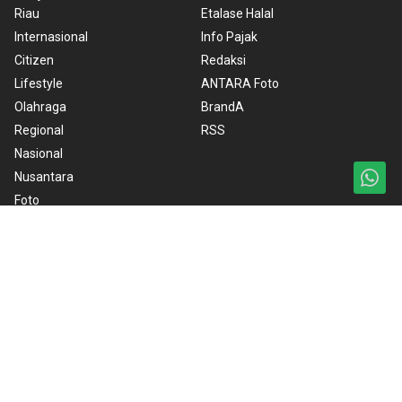
Riau
Etalase Halal
Internasional
Info Pajak
Citizen
Redaksi
Lifestyle
ANTARA Foto
Olahraga
BrandA
Regional
RSS
Nasional
Nusantara
Foto
Video
Ketentuan Penggunaan
Kebijakan Cookie
Kebijakan Privasi
Pedoman Media Siber
Copyright © 2026 ANTARA