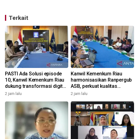
Terkait
PASTI Ada Solusi episode
Kanwil Kemenkum Riau
l
10, Kanwil Kemenkum Riau
harmonisasikan Ranpergub
dukung transformasi digital
ASB, perkuat kualitas
dan percepatan layanan
regulasi keuangan daerah
2 jam lalu
2 jam lalu
hukum