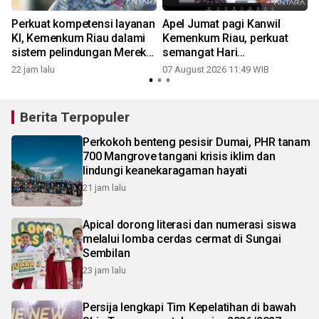
Perkuat kompetensi layanan
Apel Jumat pagi Kanwil
KI, Kemenkum Riau dalami
Kemenkum Riau, perkuat
sistem pelindungan Merek
semangat Hari
bersama DJKI
Pengayoman ke-81 dan
22 jam lalu
07 August 2026 11:49 WIB
kesiapan menuju WBBM
Berita Terpopuler
Perkokoh benteng pesisir Dumai, PHR tanam
700 Mangrove tangani krisis iklim dan
lindungi keanekaragaman hayati
21 jam lalu
Apical dorong literasi dan numerasi siswa
melalui lomba cerdas cermat di Sungai
Sembilan
23 jam lalu
Persija lengkapi Tim Kepelatihan di bawah