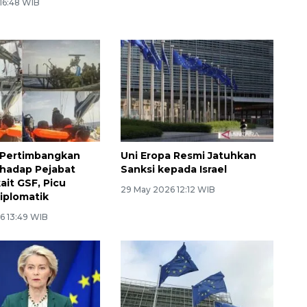
 16:48 WIB
 Pertimbangkan
Uni Eropa Resmi Jatuhkan
rhadap Pejabat
Sanksi kepada Israel
kait GSF, Picu
29 May 2026 12:12 WIB
iplomatik
6 13:49 WIB