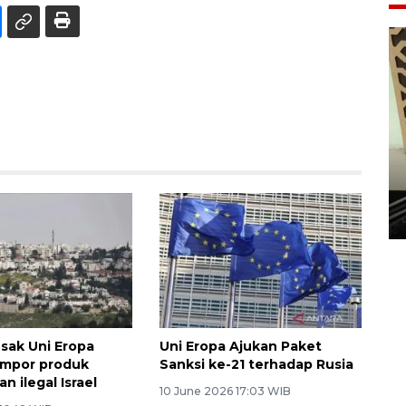
Penanaman 3000 batang
bakau merah di Dumai
20 September 2025 12:14 WIB
esak Uni Eropa
Uni Eropa Ajukan Paket
impor produk
Sanksi ke-21 terhadap Rusia
 ilegal Israel
10 June 2026 17:03 WIB