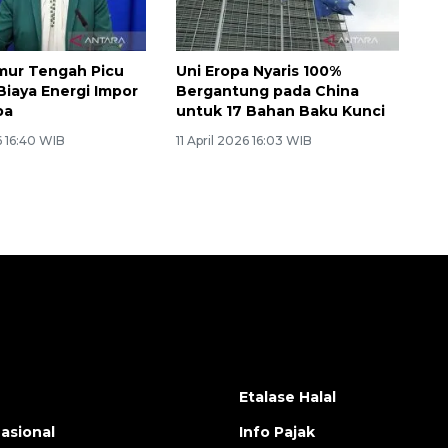
imur Tengah Picu
Uni Eropa Nyaris 100%
Biaya Energi Impor
Bergantung pada China
pa
untuk 17 Bahan Baku Kunci
6 16:40 WIB
11 April 2026 16:03 WIB
Etalase Halal
nasional
Info Pajak