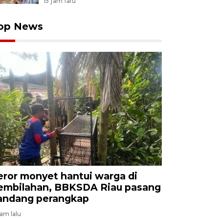
15 jam lalu
op News
eror monyet hantui warga di
embilahan, BBKSDA Riau pasang
andang perangkap
jam lalu