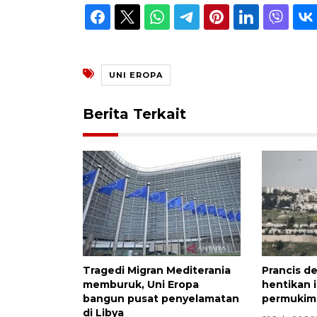
UNI EROPA
Berita Terkait
Tragedi Migran Mediterania
Prancis d
memburuk, Uni Eropa
hentikan 
bangun pusat penyelamatan
permukiman
di Libya