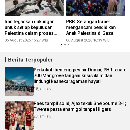
Iran tegaskan dukungan
PBB: Serangan Israel
untuk setiap keputusan
mengancam pendidikan
Palestina dalam proses
Anak Palestina di Gaza
negosiasi Gaza
06 August 2026 16:27 WIB
06 August 2026 16:19 WIB
Berita Terpopuler
Perkokoh benteng pesisir Dumai, PHR tanam
700 Mangrove tangani krisis iklim dan
lindungi keanekaragaman hayati
19 jam lalu
Paes tampil solid, Ajax tekuk Shelbourne 3-1;
Twente pesta enam gol tanpa Hilgers
23 jam lalu