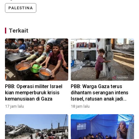
PALESTINA
Terkait
PBB: Operasi militer Israel
PBB: Warga Gaza terus
kian memperburuk krisis
dihantam serangan intens
kemanusiaan di Gaza
Israel, ratusan anak jadi
korban
17 jam lalu
18 jam lalu