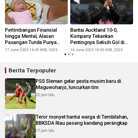
Pertimbangan Finansial
Bantai Auckland 10-0,
a
hingga Mental, Alasan
Kompany Tekankan
r
Pasangan Tunda Punya
Pentingnya Selisih Gol di
Anak
Grup Berat
17 June 2025 14:45 WIB, 2025
16 June 2025 10:45 WIB, 2025
Berita Terpopuler
PSS Sleman gelar pesta musim baru di
Maguwoharjo, luncurkan tim
22 jam lalu
Teror monyet hantui warga di Tembilahan,
BBKSDA Riau pasang kandang perangkap
17 jam lalu