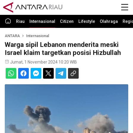
Riau
Internasional
Citizen
Lifestyle
Olahraga
Regi
ANTARA
Internasional
Warga sipil Lebanon menderita meski
Israel klaim targetkan posisi Hizbullah
Jumat, 1 November 2024 10:20 WIB