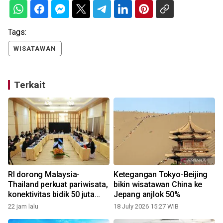
Tags:
WISATAWAN
Terkait
l
RI dorong Malaysia-
Ketegangan Tokyo-Beijing
Thailand perkuat pariwisata,
bikin wisatawan China ke
konektivitas bidik 50 juta
Jepang anjlok 50%
wisatawan
22 jam lalu
18 July 2026 15:27 WIB