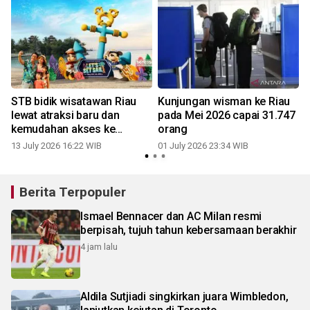
STB bidik wisatawan Riau
Kunjungan wisman ke Riau
lewat atraksi baru dan
pada Mei 2026 capai 31.747
i
kemudahan akses ke
orang
Singapura
13 July 2026 16:22 WIB
01 July 2026 23:34 WIB
Berita Terpopuler
Ismael Bennacer dan AC Milan resmi
berpisah, tujuh tahun kebersamaan berakhir
4 jam lalu
Aldila Sutjiadi singkirkan juara Wimbledon,