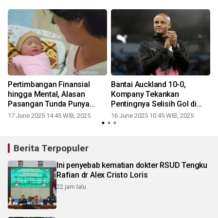
Pertimbangan Finansial
Bantai Auckland 10-0,
a
hingga Mental, Alasan
Kompany Tekankan
r
Pasangan Tunda Punya
Pentingnya Selisih Gol di
Anak
Grup Berat
17 June 2025 14:45 WIB, 2025
16 June 2025 10:45 WIB, 2025
Berita Terpopuler
Ini penyebab kematian dokter RSUD Tengku
Rafian dr Alex Cristo Loris
22 jam lalu