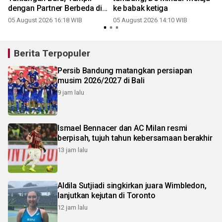
dengan Partner Berbeda di
ke babak ketiga
WTA 1000 Toronto
05 August 2026 16:18 WIB
05 August 2026 14:10 WIB
Berita Terpopuler
Persib Bandung matangkan persiapan
musim 2026/2027 di Bali
9 jam lalu
Ismael Bennacer dan AC Milan resmi
berpisah, tujuh tahun kebersamaan berakhir
13 jam lalu
Aldila Sutjiadi singkirkan juara Wimbledon,
lanjutkan kejutan di Toronto
12 jam lalu