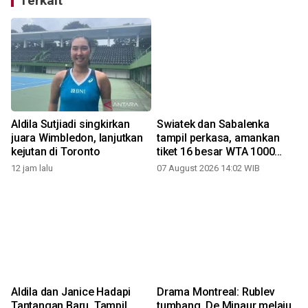
Terkait
i
Aldila Sutjiadi singkirkan
Swiatek dan Sabalenka
juara Wimbledon, lanjutkan
tampil perkasa, amankan
kejutan di Toronto
tiket 16 besar WTA 1000
Toronto
12 jam lalu
07 August 2026 14:02 WIB
Aldila dan Janice Hadapi
Drama Montreal: Rublev
Tantangan Baru, Tampil
tumbang, De Minaur melaju