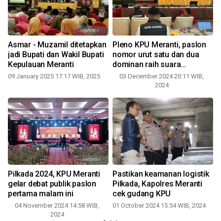
Asmar - Muzamil ditetapkan
Pleno KPU Meranti, paslon
jadi Bupati dan Wakil Bupati
nomor urut satu dan dua
Kepulauan Meranti
dominan raih suara
masyarakat
09 January 2025 17:17 WIB, 2025
03 December 2024 20:11 WIB,
2024
Pilkada 2024, KPU Meranti
Pastikan keamanan logistik
gelar debat publik paslon
Pilkada, Kapolres Meranti
pertama malam ini
cek gudang KPU
04 November 2024 14:58 WIB,
01 October 2024 15:54 WIB, 2024
2024