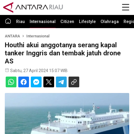
Riau
Internasional
Citizen
Lifestyle
Olahraga
Regi
ANTARA
Internasional
Houthi akui anggotanya serang kapal
tanker Inggris dan tembak jatuh drone
AS
Sabtu, 27 April 2024 15:07 WIB