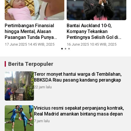
Pertimbangan Finansial
Bantai Auckland 10-0,
a
hingga Mental, Alasan
Kompany Tekankan
r
Pasangan Tunda Punya
Pentingnya Selisih Gol di
Anak
Grup Berat
17 June 2025 14:45 WIB, 2025
16 June 2025 10:45 WIB, 2025
Berita Terpopuler
Teror monyet hantui warga di Tembilahan,
BBKSDA Riau pasang kandang perangkap
22 jam lalu
Vinicius resmi sepakat perpanjang kontrak,
Real Madrid amankan bintang masa depan
7 jam lalu