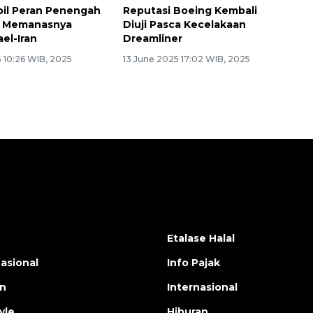
il Peran Penengah
Reputasi Boeing Kembali
h Memanasnya
Diuji Pasca Kecelakaan
ael-Iran
Dreamliner
 10:26 WIB, 2025
13 June 2025 17:02 WIB, 2025
Etalase Halal
nasional
Info Pajak
en
Internasional
yle
Hiburan