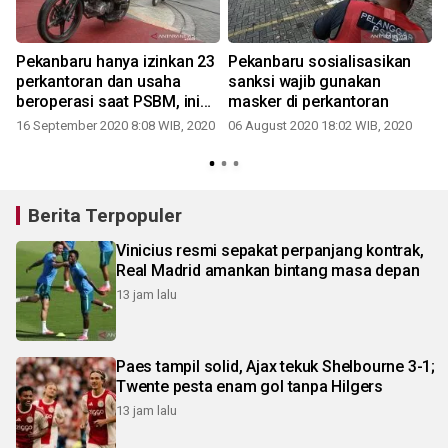
Pekanbaru hanya izinkan 23
Pekanbaru sosialisasikan
perkantoran dan usaha
sanksi wajib gunakan
beroperasi saat PSBM, ini
masker di perkantoran
rinciannya
16 September 2020 8:08 WIB, 2020
06 August 2020 18:02 WIB, 2020
Berita Terpopuler
Vinicius resmi sepakat perpanjang kontrak,
Real Madrid amankan bintang masa depan
13 jam lalu
Paes tampil solid, Ajax tekuk Shelbourne 3-1;
Twente pesta enam gol tanpa Hilgers
13 jam lalu