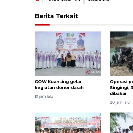
Berita Terkait
GOW Kuansing gelar
Operasi p
kegiatan donor darah
Singingi, 
dibakar
19 jam lalu
20 jam lalu