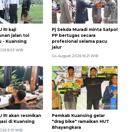
 RI kaji
Pj Sekda Muradi minta Satpol
an jalan tol
PP bertugas secara
 - Kuansing
profesional selama pacu
jalur
026 8:53 WIB
04 August 2026 16:21 WIB
U RI akan resmikan
Pemkab Kuansing gelar
gasi di Kuansing
"drag bike" ramaikan HUT
Bhayangkara
026 9:31 WIB