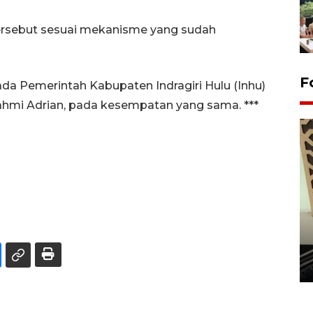
ersebut sesuai mekanisme yang sudah
F
da Pemerintah Kabupaten Indragiri Hulu (Inhu)
fahmi Adrian, pada kesempatan yang sama. ***
Penanaman 3000 batang
bakau merah di Dumai
20 September 2025 12:14 WIB