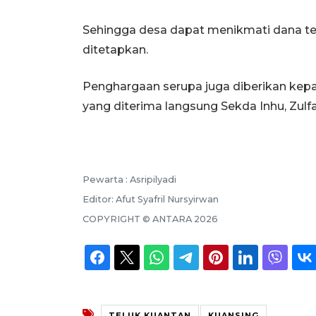
Sehingga desa dapat menikmati dana t
ditetapkan.
Penghargaan serupa juga diberikan kepa
yang diterima langsung Sekda Inhu, Zul
Pewarta :
Asripilyadi
Editor:
Afut Syafril Nursyirwan
COPYRIGHT ©
ANTARA
2026
TELUK KUANTAN
KUANSING