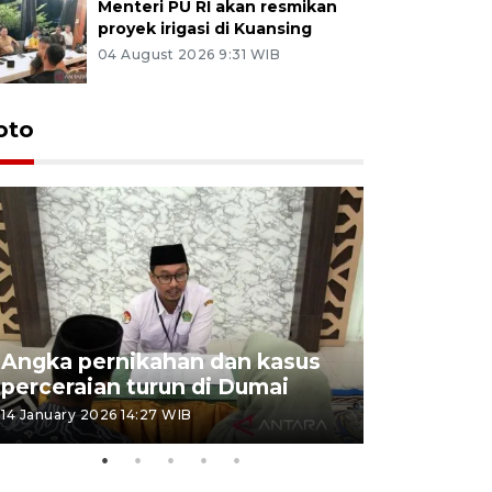
Menteri PU RI akan resmikan
proyek irigasi di Kuansing
04 August 2026 9:31 WIB
oto
Angka pernikahan dan kasus
Penyalur
perceraian turun di Dumai
musim lib
14 January 2026 14:27 WIB
25 December 