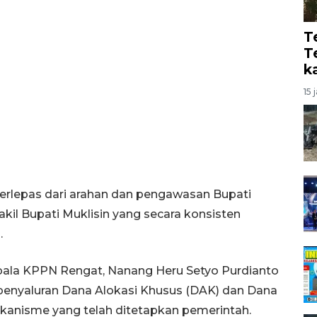
T
T
k
15 
 terlepas dari arahan dan pengawasan Bupati
l Bupati Muklisin yang secara konsisten
.
pala KPPN Rengat, Nanang Heru Setyo Purdianto
penyaluran Dana Alokasi Khusus (DAK) dan Dana
kanisme yang telah ditetapkan pemerintah.