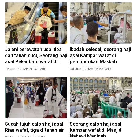
Jalani perawatan usai tiba
Ibadah selesai, seorang haji
dari tanah suci, Seorang haji
asal Kampar wafat di
asal Pekanbaru wafat di
pemondokan Makkah
Batam
15 June 2026 20:43 WIB
04 June 2026 15:53 WIB
Sudah tujuh calon haji asal
Seorang calon haji asal
Riau wafat, tiga di tanah air
Kampar wafat di Masjid
Nabawi Madinah