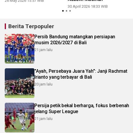
26 May 2026 15:57 WIB
0
30 April 2026 18:33 WIB
Berita Terpopuler
Persib Bandung matangkan persiapan
musim 2026/2027 di Bali
21 jam lalu
"Ayah, Persebaya Juara Yah": Janji Rachmat
Irianto yang terbayar di Bali
20 jam lalu
Persija petik bekal berharga, fokus berbenah
jelang Super League
21 jam lalu