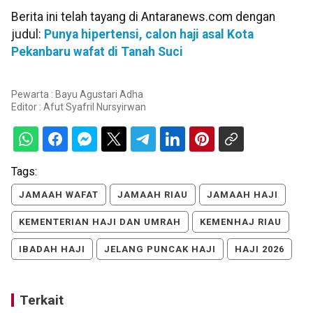
Berita ini telah tayang di Antaranews.com dengan
judul:
Punya hipertensi, calon haji asal Kota
Pekanbaru wafat di Tanah Suci
Pewarta : Bayu Agustari Adha
Editor :
Afut Syafril Nursyirwan
Tags:
JAMAAH WAFAT
JAMAAH RIAU
JAMAAH HAJI
KEMENTERIAN HAJI DAN UMRAH
KEMENHAJ RIAU
IBADAH HAJI
JELANG PUNCAK HAJI
HAJI 2026
Terkait