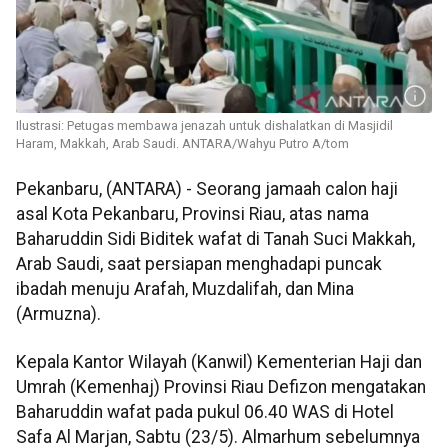
Ilustrasi: Petugas membawa jenazah untuk dishalatkan di Masjidil
Haram, Makkah, Arab Saudi. ANTARA/Wahyu Putro A/tom
Pekanbaru, (ANTARA) - Seorang jamaah calon haji
asal Kota Pekanbaru, Provinsi Riau, atas nama
Baharuddin Sidi Biditek wafat di Tanah Suci Makkah,
Arab Saudi, saat persiapan menghadapi puncak
ibadah menuju Arafah, Muzdalifah, dan Mina
(Armuzna).
Kepala Kantor Wilayah (Kanwil) Kementerian Haji dan
Umrah (Kemenhaj) Provinsi Riau Defizon mengatakan
Baharuddin wafat pada pukul 06.40 WAS di Hotel
Safa Al Marjan, Sabtu (23/5). Almarhum sebelumnya