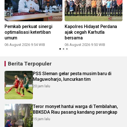
Pemkab perkuat sinergi
Kapolres Hidayat Perdana
optimalisasi ketertiban
ajak cegah Karhutla
i
umum
bersama
06 August 2026 9:54 WIB
06 August 2026 9:50 WIB
Berita Terpopuler
PSS Sleman gelar pesta musim baru di
Maguwoharjo, luncurkan tim
20 jam lalu
Teror monyet hantui warga di Tembilahan,
BBKSDA Riau pasang kandang perangkap
15 jam lalu