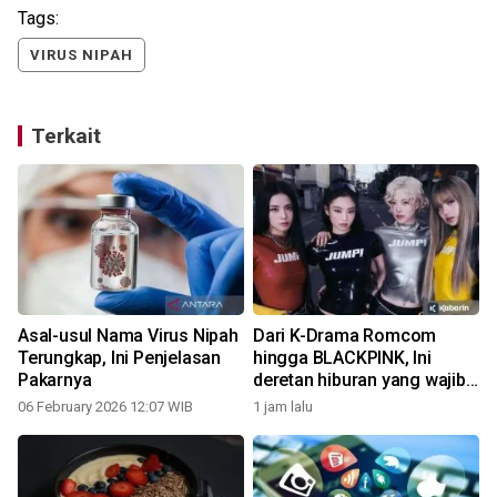
Tags:
VIRUS NIPAH
Terkait
Asal-usul Nama Virus Nipah
Dari K-Drama Romcom
Terungkap, Ini Penjelasan
hingga BLACKPINK, Ini
Pakarnya
deretan hiburan yang wajib
dinantikan!
06 February 2026 12:07 WIB
1 jam lalu
2