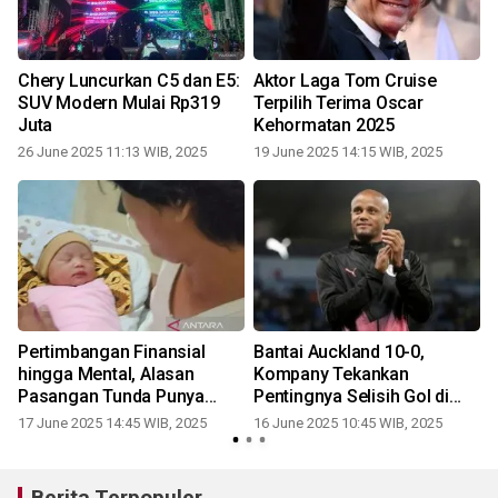
Chery Luncurkan C5 dan E5:
Aktor Laga Tom Cruise
SUV Modern Mulai Rp319
Terpilih Terima Oscar
Juta
Kehormatan 2025
26 June 2025 11:13 WIB, 2025
19 June 2025 14:15 WIB, 2025
Pertimbangan Finansial
Bantai Auckland 10-0,
a
hingga Mental, Alasan
Kompany Tekankan
r
Pasangan Tunda Punya
Pentingnya Selisih Gol di
Anak
Grup Berat
17 June 2025 14:45 WIB, 2025
16 June 2025 10:45 WIB, 2025
Berita Terpopuler