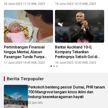
26 June 2025 11:13 WIB, 2025
19 June 2025 14:15 WIB, 2025
Pertimbangan Finansial
Bantai Auckland 10-0,
a
hingga Mental, Alasan
Kompany Tekankan
r
Pasangan Tunda Punya
Pentingnya Selisih Gol di
Anak
Grup Berat
17 June 2025 14:45 WIB, 2025
16 June 2025 10:45 WIB, 2025
Berita Terpopuler
Perkokoh benteng pesisir Dumai, PHR tanam
700 Mangrove tangani krisis iklim dan
lindungi keanekaragaman hayati
22 jam lalu