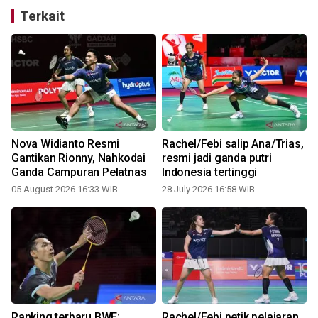
Terkait
Nova Widianto Resmi
Rachel/Febi salip Ana/Trias,
Gantikan Rionny, Nahkodai
resmi jadi ganda putri
Ganda Campuran Pelatnas
Indonesia tertinggi
05 August 2026 16:33 WIB
28 July 2026 16:58 WIB
2
Ranking terbaru BWF:
Rachel/Febi petik pelajaran