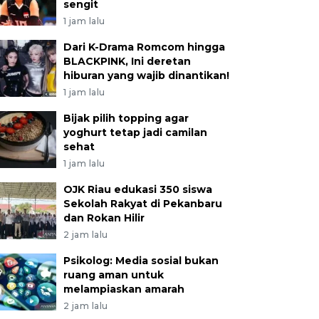
sengit
1 jam lalu
Dari K-Drama Romcom hingga
BLACKPINK, Ini deretan
hiburan yang wajib dinantikan!
1 jam lalu
Bijak pilih topping agar
yoghurt tetap jadi camilan
sehat
1 jam lalu
OJK Riau edukasi 350 siswa
Sekolah Rakyat di Pekanbaru
dan Rokan Hilir
2 jam lalu
Psikolog: Media sosial bukan
ruang aman untuk
melampiaskan amarah
2 jam lalu