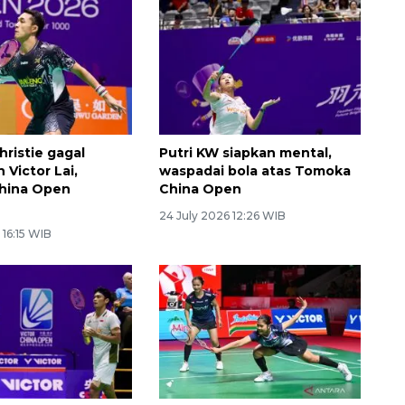
hristie gagal
Putri KW siapkan mental,
 Victor Lai,
waspadai bola atas Tomoka
China Open
China Open
24 July 2026 12:26 WIB
 16:15 WIB