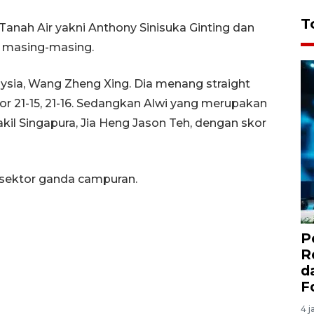
T
t Tanah Air yakni Anthony Sinisuka Ginting dan
n masing-masing.
aysia, Wang Zheng Xing. Dia menang straight
 21-15, 21-16. Sedangkan Alwi yang merupakan
 Singapura, Jia Heng Jason Teh, dengan skor
i sektor ganda campuran.
P
R
d
F
4 j