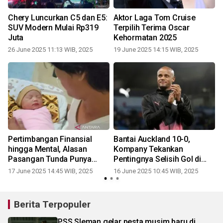
Chery Luncurkan C5 dan E5:
Aktor Laga Tom Cruise
SUV Modern Mulai Rp319
Terpilih Terima Oscar
Juta
Kehormatan 2025
26 June 2025 11:13 WIB, 2025
19 June 2025 14:15 WIB, 2025
Pertimbangan Finansial
Bantai Auckland 10-0,
a
hingga Mental, Alasan
Kompany Tekankan
r
Pasangan Tunda Punya
Pentingnya Selisih Gol di
Anak
Grup Berat
17 June 2025 14:45 WIB, 2025
16 June 2025 10:45 WIB, 2025
Berita Terpopuler
PSS Sleman gelar pesta musim baru di