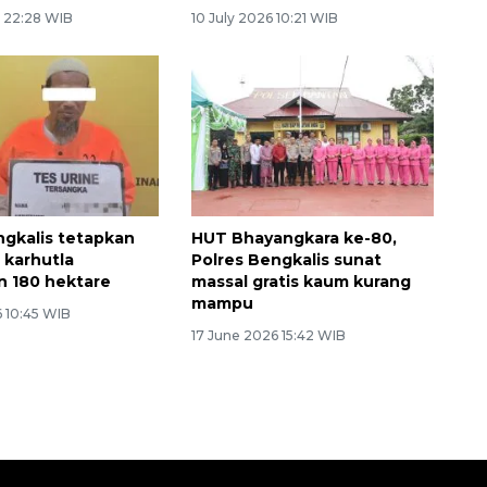
6 22:28 WIB
10 July 2026 10:21 WIB
ngkalis tetapkan
HUT Bhayangkara ke-80,
 karhutla
Polres Bengkalis sunat
 180 hektare
massal gratis kaum kurang
mampu
6 10:45 WIB
17 June 2026 15:42 WIB