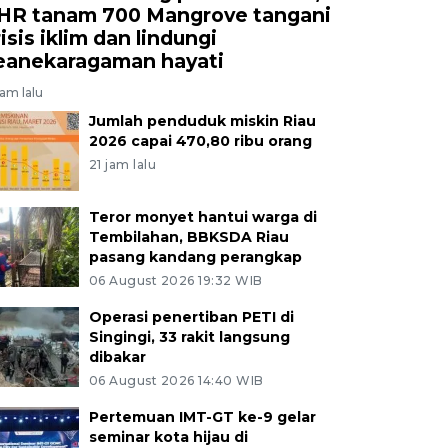
HR tanam 700 Mangrove tangani
isis iklim dan lindungi
eanekaragaman hayati
jam lalu
Jumlah penduduk miskin Riau
2026 capai 470,80 ribu orang
21 jam lalu
Teror monyet hantui warga di
Tembilahan, BBKSDA Riau
pasang kandang perangkap
06 August 2026 19:32 WIB
Operasi penertiban PETI di
Singingi, 33 rakit langsung
dibakar
06 August 2026 14:40 WIB
Pertemuan IMT-GT ke-9 gelar
seminar kota hijau di