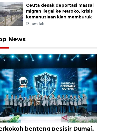
Ceuta desak deportasi massal
migran ilegal ke Maroko, krisis
kemanusiaan kian memburuk
13 jam lalu
op News
erkokoh benteng pesisir Dumai,