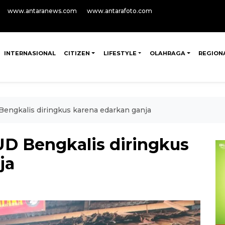
www.antaranews.com
www.antarafoto.com
INTERNASIONAL
CITIZEN
LIFESTYLE
OLAHRAGA
REGION
engkalis diringkus karena edarkan ganja
D Bengkalis diringkus
ja