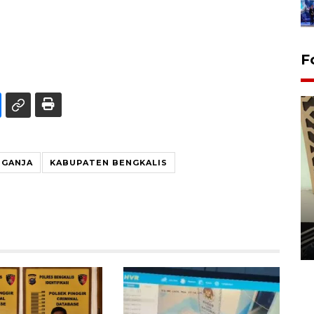
F
 GANJA
KABUPATEN BENGKALIS
Penanaman 3000 batang
bakau merah di Dumai
20 September 2025 12:14 WIB