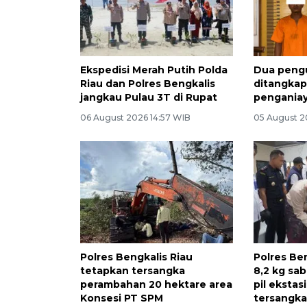
Ekspedisi Merah Putih Polda
Dua peng
Riau dan Polres Bengkalis
ditangkap 
jangkau Pulau 3T di Rupat
pengania
06 August 2026 14:57 WIB
05 August 2
Polres Bengkalis Riau
Polres Be
tetapkan tersangka
8,2 kg sab
perambahan 20 hektare area
pil ekstas
Konsesi PT SPM
tersangk