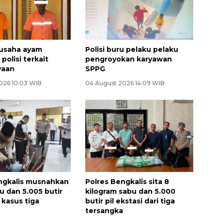
usaha ayam
Polisi buru pelaku pelaku
polisi terkait
pengroyokan karyawan
yaan
SPPG
026 10:03 WIB
04 August 2026 14:09 WIB
ngkalis musnahkan
Polres Bengkalis sita 8
u dan 5.005 butir
kilogram sabu dan 5.000
i kasus tiga
butir pil ekstasi dari tiga
a
tersangka