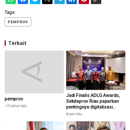
Tags:
PEMPROV
Terkait
Jadi Finalis ADLG Awards,
pemprov
Sekdaprov Riau paparkan
-15 tahun lalu
pentingnya digitalisasi
daerah
8 jam lalu
2