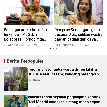
Penanganan Karhutla Riau
Pemprov Sumut gaungkan
terkendali, Plt Gubri :
pesona Ulos, jadikan wastra
Kolaborasi Forkopimda
daerah bagian dari gaya
kunci utama
masa kini
06 August 2026 17:11 WIB
03 August 2026 16:29 WIB
2
Berita Terpopuler
Teror monyet hantui warga di Tembilahan,
BBKSDA Riau pasang kandang perangkap
23 jam lalu
Vinicius resmi sepakat perpanjang kontrak,
Real Madrid amankan bintang masa depan