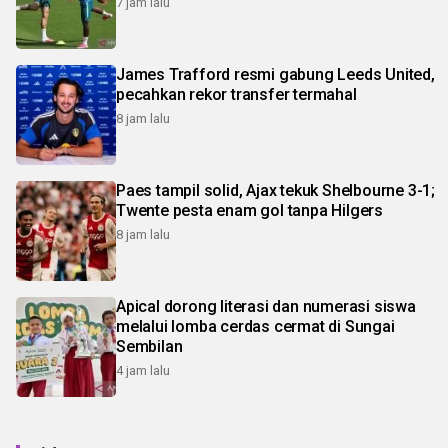
7 jam lalu
James Trafford resmi gabung Leeds United,
pecahkan rekor transfer termahal
8 jam lalu
Paes tampil solid, Ajax tekuk Shelbourne 3-1;
Twente pesta enam gol tanpa Hilgers
8 jam lalu
Apical dorong literasi dan numerasi siswa
melalui lomba cerdas cermat di Sungai
Sembilan
4 jam lalu