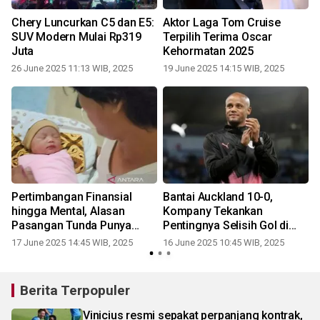
Chery Luncurkan C5 dan E5:
Aktor Laga Tom Cruise
SUV Modern Mulai Rp319
Terpilih Terima Oscar
Juta
Kehormatan 2025
26 June 2025 11:13 WIB, 2025
19 June 2025 14:15 WIB, 2025
Pertimbangan Finansial
Bantai Auckland 10-0,
a
hingga Mental, Alasan
Kompany Tekankan
r
Pasangan Tunda Punya
Pentingnya Selisih Gol di
Anak
Grup Berat
17 June 2025 14:45 WIB, 2025
16 June 2025 10:45 WIB, 2025
Berita Terpopuler
Vinicius resmi sepakat perpanjang kontrak,