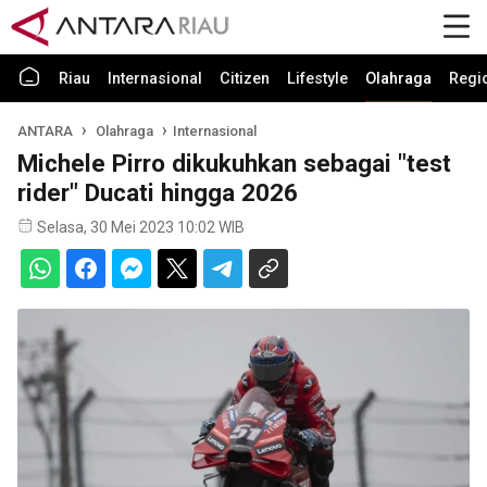
Riau
Internasional
Citizen
Lifestyle
Olahraga
Regi
ANTARA
Olahraga
Internasional
Michele Pirro dikukuhkan sebagai "test
rider" Ducati hingga 2026
Selasa, 30 Mei 2023 10:02 WIB