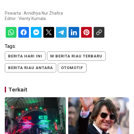
Pewarta : Arnidhya Nur Zhafira
Editor :
Vienty Kumala
Tags:
BERITA HARI INI
M BERITA RIAU TERBARU
BERITA RIAU ANTARA
OTOMOTIF
Terkait