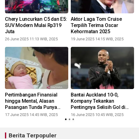
Chery Luncurkan C5 dan E5:
Aktor Laga Tom Cruise
SUV Modern Mulai Rp319
Terpilih Terima Oscar
Juta
Kehormatan 2025
26 June 2025 11:13 WIB, 2025
19 June 2025 14:15 WIB, 2025
Pertimbangan Finansial
Bantai Auckland 10-0,
a
hingga Mental, Alasan
Kompany Tekankan
r
Pasangan Tunda Punya
Pentingnya Selisih Gol di
Anak
Grup Berat
17 June 2025 14:45 WIB, 2025
16 June 2025 10:45 WIB, 2025
Berita Terpopuler