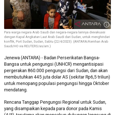
Para warga negara Arab Saudi dan negara-negara lainnya dievakuasi
dengan Kapal Angkatan Laut Arab Saudi dari Sudan, untuk menghindari
konflik, Port Sudan, Sudan, Sabtu (22/4/2023). (ANTARA/Kemhan Arab
Saudi/HO via REUTERS/as/am.)
Jenewa (ANTARA) - Badan Perserikatan Bangsa-
Bangsa untuk pengungsi (UNHCR) mengantisipasi
pergerakan 860.000 pengungsi dari Sudan, dan akan
membutuhkan 445 juta dolar AS (sekitar Rp6,5 triliun)
untuk menopang populasi pengungsi hingga Oktober
mendatang.
Rencana Tanggap Pengungsi Regional untuk Sudan,
yang disampaikan kepada para donor pada Kamis
(4/5), terutama akan mencakup dukungan langsung di