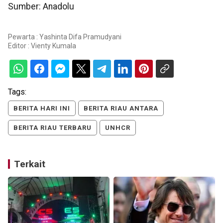
Sumber: Anadolu
Pewarta : Yashinta Difa Pramudyani
Editor :
Vienty Kumala
Tags:
BERITA HARI INI
BERITA RIAU ANTARA
BERITA RIAU TERBARU
UNHCR
Terkait