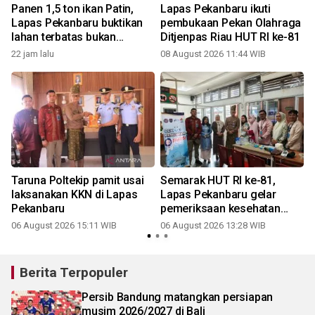
Panen 1,5 ton ikan Patin,
Lapas Pekanbaru ikuti
Lapas Pekanbaru buktikan
pembukaan Pekan Olahraga
lahan terbatas bukan
Ditjenpas Riau HUT RI ke-81
halangan berkarya
22 jam lalu
08 August 2026 11:44 WIB
Taruna Poltekip pamit usai
Semarak HUT RI ke-81,
laksanakan KKN di Lapas
Lapas Pekanbaru gelar
Pekanbaru
pemeriksaan kesehatan
gratis untuk Warga Binaan
06 August 2026 15:11 WIB
06 August 2026 13:28 WIB
3
dan masyarakat
Berita Terpopuler
Persib Bandung matangkan persiapan
musim 2026/2027 di Bali