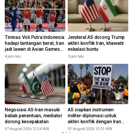
Timnas Voli Putra Indonesia
Jenderal AS dorong Trump
hadapi tantangan berat, Iran
akhiri konflik Iran, khawatir
jadi lawan di Asian Games
eskalasi buntu
2026
4 jam lalu
5 jam lalu
Negosiasi AS-Iran masuki
AS siapkan instrumen
babak penentuan, mediator
militer-diplomasi untuk
dorong kesepakatan
akhiri konflik dengan Iran
segera
07 August 2026 12:24 WIB
07 August 2026 12:01 WIB