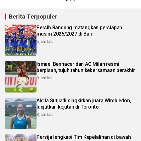
Berita Terpopuler
Persib Bandung matangkan persiapan
musim 2026/2027 di Bali
5 jam lalu
Ismael Bennacer dan AC Milan resmi
berpisah, tujuh tahun kebersamaan berakhir
9 jam lalu
Aldila Sutjiadi singkirkan juara Wimbledon,
lanjutkan kejutan di Toronto
8 jam lalu
Persija lengkapi Tim Kepelatihan di bawah