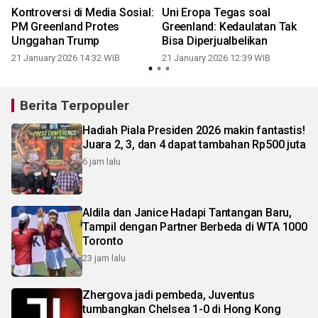
Kontroversi di Media Sosial:
Uni Eropa Tegas soal
s
PM Greenland Protes
Greenland: Kedaulatan Tak
Unggahan Trump
Bisa Diperjualbelikan
21 January 2026 14:32 WIB
21 January 2026 12:39 WIB
Berita Terpopuler
Hadiah Piala Presiden 2026 makin fantastis!
Juara 2, 3, dan 4 dapat tambahan Rp500 juta
6 jam lalu
Aldila dan Janice Hadapi Tantangan Baru,
Tampil dengan Partner Berbeda di WTA 1000
Toronto
23 jam lalu
Zhergova jadi pembeda, Juventus
tumbangkan Chelsea 1-0 di Hong Kong