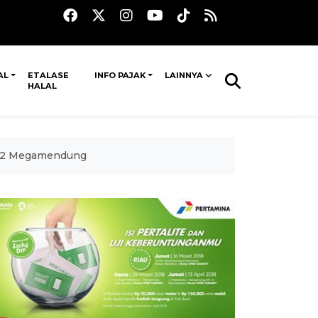
AL
ETALASE
INFO PAJAK
LAINNYA
HALAL
i 02 Megamendung