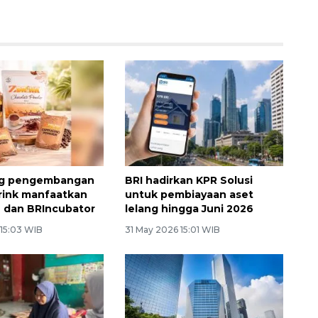
ng pengembangan
BRI hadirkan KPR Solusi
rink manfaatkan
untuk pembiayaan aset
 dan BRIncubator
lelang hingga Juni 2026
 15:03 WIB
31 May 2026 15:01 WIB