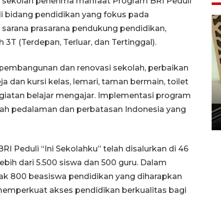
 sekolah penerima manfaat Program BRI Peduli
 di bidang pendidikan yang fokus pada
sarana prasarana pendukung pendidikan,
 3T (Terdepan, Terluar, dan Tertinggal).
 pembangunan dan renovasi sekolah, perbaikan
a dan kursi kelas, lemari, taman bermain, toilet
Penanaman 3000 batang
giatan belajar mengajar. Implementasi program
bakau merah di Dumai
ayah pedalaman dan perbatasan Indonesia yang
20 September 2025 12:14 WIB
I Peduli “Ini Sekolahku” telah disalurkan di 46
bih dari 5.500 siswa dan 500 guru. Dalam
nyak 800 beasiswa pendidikan yang diharapkan
memperkuat akses pendidikan berkualitas bagi