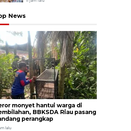
11 jam lalu
op News
eror monyet hantui warga di
embilahan, BBKSDA Riau pasang
andang perangkap
am lalu