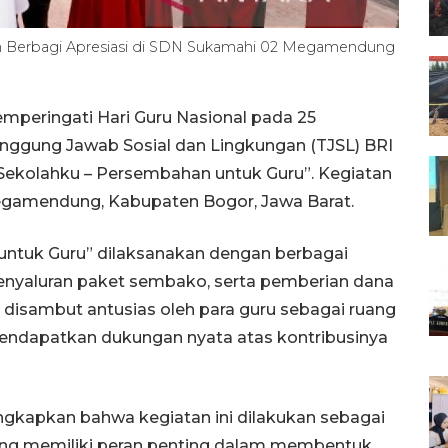
an Berbagi Apresiasi di SDN Sukamahi 02 Megamendung
peringati Hari Guru Nasional pada 25
nggung Jawab Sosial dan Lingkungan (TJSL) BRI
i Sekolahku – Persembahan untuk Guru”. Kegiatan
Megamendung, Kabupaten Bogor, Jawa Barat.
untuk Guru” dilaksanakan dengan berbagai
 penyaluran paket sembako, serta pemberian dana
ni disambut antusias oleh para guru sebagai ruang
mendapatkan dukungan nyata atas kontribusinya
gkapkan bahwa kegiatan ini dilakukan sebagai
yang memiliki peran penting dalam membentuk