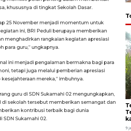
a, khususnya di tingkat Sekolah Dasar.
T
setiap 25 November menjadi momentum untuk
kegiatan ini, BRI Peduli berupaya memberikan
 menghadirkan rangkaian kegiatan apresiasi
h para guru,” ungkapnya.
onal ini menjadi pengalaman bermakna bagi para
oni, tetapi juga melalui pemberian apresiasi
ap kesejahteraan mereka,” imbuhnya.
 seorang guru di SDN Sukamahi 02 mengungkapkan,
al di sekolah tersebut memberikan semangat dan
T
berikan kontribusi terbaik bagi dunia
T
k
di SDN Sukamahi 02.
9 j