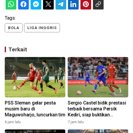
Tags:
BOLA
LIGA INGGRIS
Terkait
PSS Sleman gelar pesta
Sergio Castel bidik prestasi
,
musim baru di
terbaik bersama Persik
Maguwoharjo, luncurkan tim
Kediri, siap buktikan
ketajaman di musim baru
6 jam lalu
7 jam lalu
1