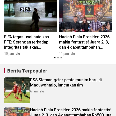
FIFA tegas usai batalkan
Hadiah Piala Presiden 2026
FFE: Serangan terhadap
makin fantastis! Juara 2, 3,
integritas tak akan
dan 4 dapat tambahan
ditoleransi
Rp500 juta
10 jam lalu
11 jam lalu
Berita Terpopuler
PSS Sleman gelar pesta musim baru di
Maguwoharjo, luncurkan tim
6 jam lalu
Hadiah Piala Presiden 2026 makin fantastis!
Juara 2, 3, dan 4 dapat tambahan Rp500 juta