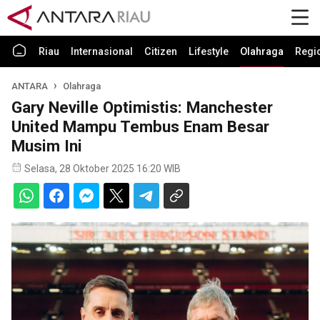
Riau
Internasional
Citizen
Lifestyle
Olahraga
Regi
ANTARA
Olahraga
Gary Neville Optimistis: Manchester
United Mampu Tembus Enam Besar
Musim Ini
Selasa, 28 Oktober 2025 16:20 WIB