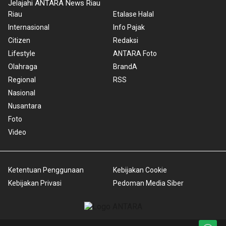
Jelajahi ANTARA News Riau
Riau
Etalase Halal
Internasional
Info Pajak
Citizen
Redaksi
Lifestyle
ANTARA Foto
Olahraga
BrandA
Regional
RSS
Nasional
Nusantara
Foto
Video
Ketentuan Penggunaan
Kebijakan Cookie
Kebijakan Privasi
Pedoman Media Siber