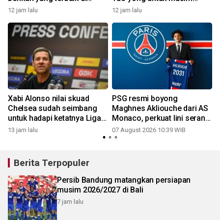
musim 2026/2027
2026/2027
12 jam lalu
12 jam lalu
Xabi Alonso nilai skuad
PSG resmi boyong
Chelsea sudah seimbang
Maghnes Akliouche dari AS
untuk hadapi ketatnya Liga
Monaco, perkuat lini serang
Inggris
bertabur bintang
13 jam lalu
07 August 2026 10:39 WIB
Berita Terpopuler
Persib Bandung matangkan persiapan
musim 2026/2027 di Bali
7 jam lalu