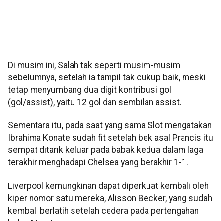
Di musim ini, Salah tak seperti musim-musim
sebelumnya, setelah ia tampil tak cukup baik, meski
tetap menyumbang dua digit kontribusi gol
(gol/assist), yaitu 12 gol dan sembilan assist.
Sementara itu, pada saat yang sama Slot mengatakan
Ibrahima Konate sudah fit setelah bek asal Prancis itu
sempat ditarik keluar pada babak kedua dalam laga
terakhir menghadapi Chelsea yang berakhir 1-1.
Liverpool kemungkinan dapat diperkuat kembali oleh
kiper nomor satu mereka, Alisson Becker, yang sudah
kembali berlatih setelah cedera pada pertengahan