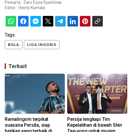
Pewarta : Zaro Ezza Syachniar
Editor :
Vienty Kumala
Tags:
BOLA
LIGA INGGRIS
Terkait
Ramalingom terpikat
Persija lengkapi Tim
suasana Persita, siap
Kepelatihan di bawah Shin
berikan yang terbaik di
Tae-yong untuk musim