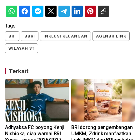
Tags:
BRI
BBRI
INKLUSI KEUANGAN
AGENBRILINK
WILAYAH 3T
Terkait
Adhyaksa FC boyong Kenji
BRI dorong pengembangan
Nishioka, siap warnai BRI
UMKM, Zdrink manfaatkan
Super League 2026/2027
LinkUMKM dan BRIncubator