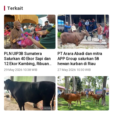
Terkait
PLN UIP3B Sumatera
PT Arara Abadi dan mitra
Salurkan 40 Ekor Sapi dan
APP Group salurkan 58
12 Ekor Kambing, Ribuan
hewan kurban di Riau
Masyarakat Rasakan
29 May 2026 10:38 WIB
27 May 2026 10:30 WIB
Manfaatnya