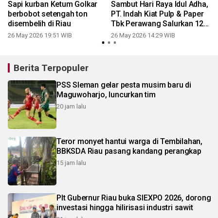
n
Sapi kurban Ketum Golkar
Sambut Hari Raya Idul Adha,
berbobot setengah ton
PT. Indah Kiat Pulp & Paper
disembelih di Riau
Tbk Perawang Salurkan 12
Ekor Sapi Untuk Masyarakat
26 May 2026 19:51 WIB
26 May 2026 14:29 WIB
3
di Wilayah Operasional
Perusahaan
Berita Terpopuler
PSS Sleman gelar pesta musim baru di
Maguwoharjo, luncurkan tim
20 jam lalu
Teror monyet hantui warga di Tembilahan,
BBKSDA Riau pasang kandang perangkap
15 jam lalu
Plt Gubernur Riau buka SIEXPO 2026, dorong
investasi hingga hilirisasi industri sawit