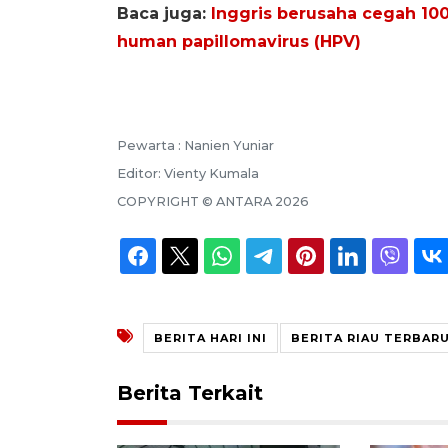
Baca juga:
Inggris berusaha cegah 10
human papillomavirus (HPV)
Pewarta :
Nanien Yuniar
Editor:
Vienty Kumala
COPYRIGHT ©
ANTARA
2026
BERITA HARI INI
BERITA RIAU TERBAR
Berita Terkait