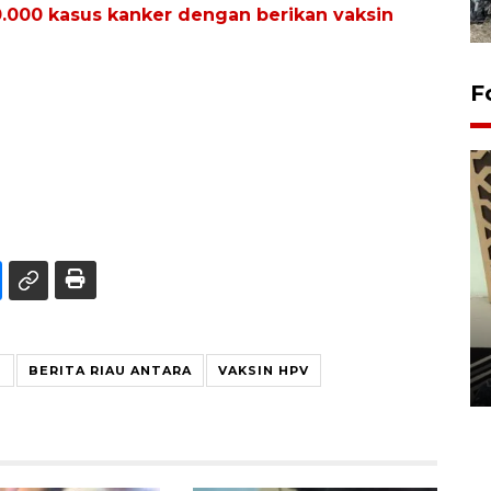
0.000 kasus kanker dengan berikan vaksin
F
Penanaman 3000 batang
bakau merah di Dumai
U
BERITA RIAU ANTARA
VAKSIN HPV
20 September 2025 12:14 WIB