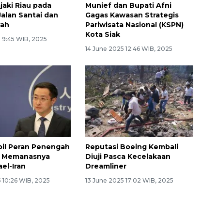
jaki Riau pada
Munief dan Bupati Afni
Jalan Santai dan
Gagas Kawasan Strategis
rah
Pariwisata Nasional (KSPN)
Kota Siak
5 9:45 WIB, 2025
14 June 2025 12:46 WIB, 2025
il Peran Penengah
Reputasi Boeing Kembali
h Memanasnya
Diuji Pasca Kecelakaan
ael-Iran
Dreamliner
 10:26 WIB, 2025
13 June 2025 17:02 WIB, 2025