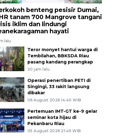
erkokoh benteng pesisir Dumai,
HR tanam 700 Mangrove tangani
isis iklim dan lindungi
eanekaragaman hayati
am lalu
Teror monyet hantui warga di
Tembilahan, BBKSDA Riau
pasang kandang perangkap
20 jam lalu
Operasi penertiban PETI di
Singingi, 33 rakit langsung
dibakar
06 August 2026 14:40 WIB
Pertemuan IMT-GT ke-9 gelar
seminar kota hijau di
Pekanbaru Riau
05 August 2026 21:49 WIB