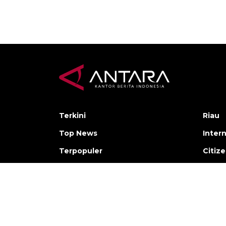
Terkini
Riau
Top News
Inter
Terpopuler
Citiz
Foto
Lifest
Video
Olahr
Nusantara
Regio