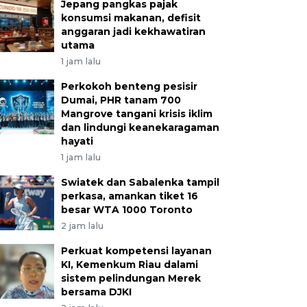
Jepang pangkas pajak
konsumsi makanan, defisit
anggaran jadi kekhawatiran
utama
1 jam lalu
Perkokoh benteng pesisir
Dumai, PHR tanam 700
Mangrove tangani krisis iklim
dan lindungi keanekaragaman
hayati
1 jam lalu
Swiatek dan Sabalenka tampil
perkasa, amankan tiket 16
besar WTA 1000 Toronto
2 jam lalu
Perkuat kompetensi layanan
KI, Kemenkum Riau dalami
sistem pelindungan Merek
bersama DJKI