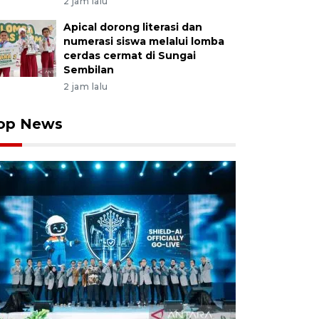
2 jam lalu
Apical dorong literasi dan
numerasi siswa melalui lomba
cerdas cermat di Sungai
Sembilan
2 jam lalu
op News