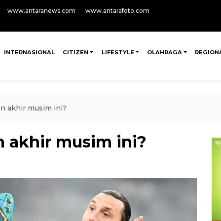
www.antaranews.com
www.antarafoto.com
INTERNASIONAL
CITIZEN
LIFESTYLE
OLAHRAGA
REGION
n akhir musim ini?
n akhir musim ini?