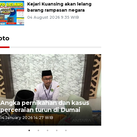
Kejari Kuansing akan lelang
barang rampasan negara
04 August 2026 9:35 WIB
oto
Angka pernikahan dan kasus
Penyalur
perceraian turun di Dumai
musim lib
14 January 2026 14:27 WIB
25 December 