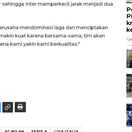
 sehingga Inter memperkecil jarak menjadi dua
P
P
kr
berusaha mendominasi laga dan menciptakan
k
emakin kuat karena bersama-sama, tim akan
1 j
na kami yakin kami berkualitas."
AC MILAN
SERIE A
LIGA ITALIA