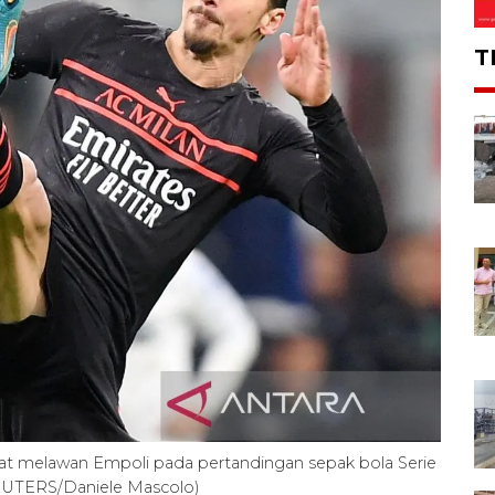
T
aat melawan Empoli pada pertandingan sepak bola Serie
. (REUTERS/Daniele Mascolo)