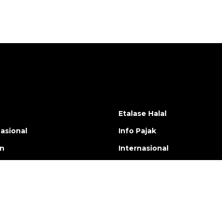
Etalase Halal
nasional
Info Pajak
en
Internasional
yle
Hiburan
aga
Artikel
nal
Nasional