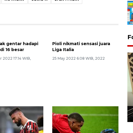
F
tak gentar hadapi
di 16 besar
 2022 17:14 WIB,
Pioli nikmati sensasi juara
Liga Italia
25 May 2022 6:08 WIB, 2022
Penanaman 3000 batang
bakau merah di Dumai
20 September 2025 12:14 WIB