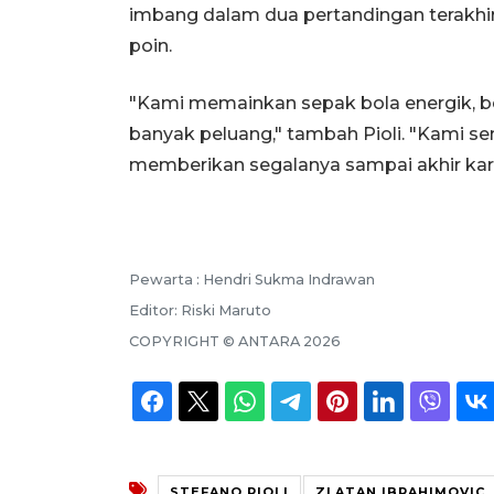
imbang dalam dua pertandingan terakhir
poin.
"Kami memainkan sepak bola energik, 
banyak peluang," tambah Pioli. "Kami s
memberikan segalanya sampai akhir kare
Pewarta :
Hendri Sukma Indrawan
Editor:
Riski Maruto
COPYRIGHT ©
ANTARA
2026
STEFANO PIOLI
ZLATAN IBRAHIMOVIC