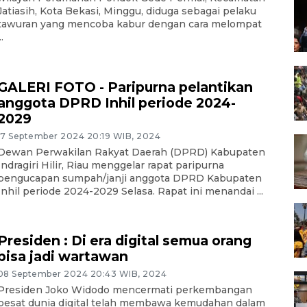
Jatiasih, Kota Bekasi, Minggu, diduga sebagai pelaku
tawuran yang mencoba kabur dengan cara melompat
..
GALERI FOTO - Paripurna pelantikan
anggota DPRD Inhil periode 2024-
2029
17 September 2024 20:19 WIB, 2024
Dewan Perwakilan Rakyat Daerah (DPRD) Kabupaten
Indragiri Hilir, Riau menggelar rapat paripurna
pengucapan sumpah/janji anggota DPRD Kabupaten
Inhil periode 2024-2029 Selasa. Rapat ini menandai ...
Presiden : Di era digital semua orang
bisa jadi wartawan
08 September 2024 20:43 WIB, 2024
Presiden Joko Widodo mencermati perkembangan
pesat dunia digital telah membawa kemudahan dalam