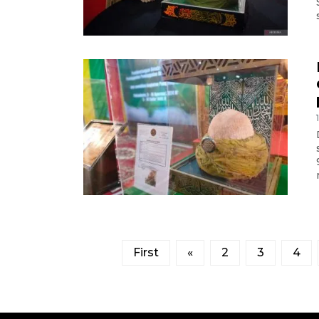
First
«
2
3
4