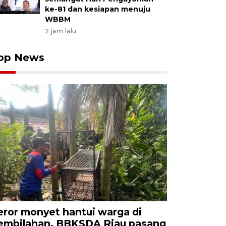
ke-81 dan kesiapan menuju
WBBM
2 jam lalu
op News
eror monyet hantui warga di
embilahan, BBKSDA Riau pasang