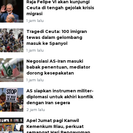
Raja Felipe VI akan kunjungi
Ceuta di tengah gejolak krisis
migrasi
1 jam lalu
Tragedi Ceuta: 100 imigran
tewas dalam gelombang
masuk ke Spanyol
1 jam lalu
Negosiasi AS-Iran masuki
babak penentuan, mediator
dorong kesepakatan
1 jam lalu
AS siapkan instrumen militer-
diplomasi untuk akhiri konflik
dengan Iran segera
2 jam lalu
Apel Jumat pagi Kanwil
Kemenkum Riau, perkuat
semangat Hari Pengayoman