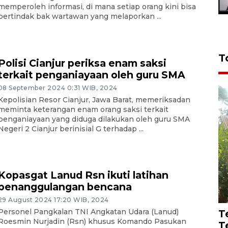
memperoleh informasi, di mana setiap orang kini bisa
bertindak bak wartawan yang melaporkan ...
T
Polisi Cianjur periksa enam saksi
terkait penganiayaan oleh guru SMA
08 September 2024 0:31 WIB, 2024
Kepolisian Resor Cianjur, Jawa Barat, memeriksadan
meminta keterangan enam orang saksi terkait
penganiayaan yang diduga dilakukan oleh guru SMA
Negeri 2 Cianjur berinisial G terhadap ...
Kopasgat Lanud Rsn ikuti latihan
penanggulangan bencana
29 August 2024 17:20 WIB, 2024
Personel Pangkalan TNI Angkatan Udara (Lanud)
T
Roesmin Nurjadin (Rsn) khusus Komando Pasukan
T