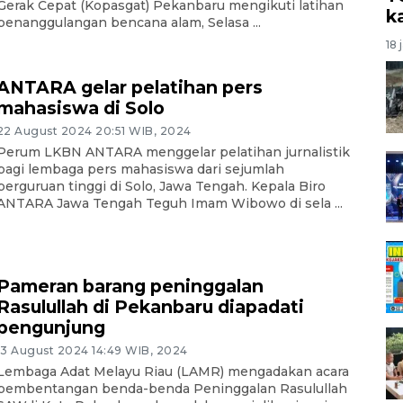
Gerak Cepat (Kopasgat) Pekanbaru mengikuti latihan
k
penanggulangan bencana alam, Selasa ...
18 
ANTARA gelar pelatihan pers
mahasiswa di Solo
22 August 2024 20:51 WIB, 2024
Perum LKBN ANTARA menggelar pelatihan jurnalistik
bagi lembaga pers mahasiswa dari sejumlah
perguruan tinggi di Solo, Jawa Tengah. Kepala Biro
ANTARA Jawa Tengah Teguh Imam Wibowo di sela ...
Pameran barang peninggalan
Rasulullah di Pekanbaru diapadati
pengunjung
13 August 2024 14:49 WIB, 2024
Lembaga Adat Melayu Riau (LAMR) mengadakan acara
pembentangan benda-benda Peninggalan Rasulullah