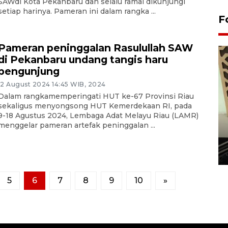
SAWdi Kota Pekanbaru dan selalu ramai dikunjungi
setiap harinya. Pameran ini dalam rangka ...
F
Pameran peninggalan Rasulullah SAW
di Pekanbaru undang tangis haru
pengunjung
12 August 2024 14:45 WIB, 2024
Dalam rangkamemperingati HUT ke-67 Provinsi Riau
sekaligus menyongsong HUT Kemerdekaan RI, pada
9-18 Agustus 2024, Lembaga Adat Melayu Riau (LAMR)
Penanaman 3000 batang
menggelar pameran artefak peninggalan ...
bakau merah di Dumai
20 September 2025 12:14 WIB
5
6
7
8
9
10
»