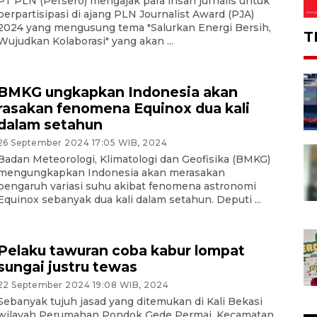
PT PLN (Persero) mengajak para insan jurnalis untuk
berpartisipasi di ajang PLN Journalist Award (PJA)
2024 yang mengusung tema "Salurkan Energi Bersih,
T
Wujudkan Kolaborasi" yang akan ...
BMKG ungkapkan Indonesia akan
rasakan fenomena Equinox dua kali
dalam setahun
26 September 2024 17:05 WIB, 2024
Badan Meteorologi, Klimatologi dan Geofisika (BMKG)
mengungkapkan Indonesia akan merasakan
pengaruh variasi suhu akibat fenomena astronomi
Equinox sebanyak dua kali dalam setahun. Deputi ...
Pelaku tawuran coba kabur lompat
sungai justru tewas
22 September 2024 19:08 WIB, 2024
Sebanyak tujuh jasad yang ditemukan di Kali Bekasi
wilayah Perumahan Pondok Gede Permai, Kecamatan