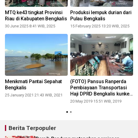
MTQ ke43 tingkat Provinsi
Produksi lempuk durian dari
Riau di Kabupaten Bengkalis
Pulau Bengkalis
30 June 2025 8:41 WIB, 2025
15 February 2025 13:20 WIB, 2025
2
Menikmati Pantai Sepahat
(FOTO) Pansus Ranperda
Bengkalis
Pembiayaan Transportasi
Haji DPRD Bengkalis kunker
25 January 2021 21:43 WIB, 2021
ke sejumlah daerah
20 May 2019 15:51 WIB, 2019
Berita Terpopuler