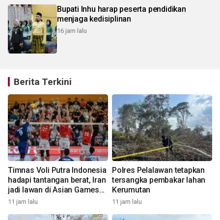
Bupati Inhu harap peserta pendidikan
menjaga kedisiplinan
16 jam lalu
Berita Terkini
Timnas Voli Putra Indonesia
Polres Pelalawan tetapkan
hadapi tantangan berat, Iran
tersangka pembakar lahan
jadi lawan di Asian Games
Kerumutan
2026
11 jam lalu
11 jam lalu
1