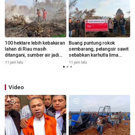
100 hektare lebih kebakaran
Buang puntung rokok
lahan di Riau masih
sembarang, pelangsir sawit
ditangani, sumber air jadi
sebabkan karhutla lima
kendala
hektare
11 jam lalu
11 jam lalu
1
Video