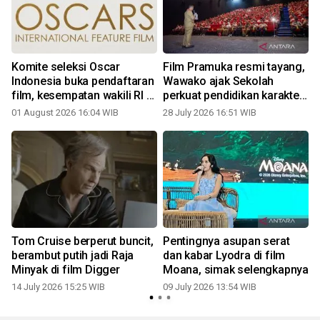
Komite seleksi Oscar
Film Pramuka resmi tayang,
n
Indonesia buka pendaftaran
Wawako ajak Sekolah
film, kesempatan wakili RI di
perkuat pendidikan karakter
Oscar 2027
siswa
01 August 2026 16:04 WIB
28 July 2026 16:51 WIB
0
Tom Cruise berperut buncit,
Pentingnya asupan serat
berambut putih jadi Raja
dan kabar Lyodra di film
Minyak di film Digger
Moana, simak selengkapnya
14 July 2026 15:25 WIB
09 July 2026 13:54 WIB