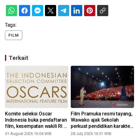
Tags:
FILM
Terkait
Komite seleksi Oscar
Film Pramuka resmi tayang,
n
Indonesia buka pendaftaran
Wawako ajak Sekolah
film, kesempatan wakili RI di
perkuat pendidikan karakter
Oscar 2027
siswa
01 August 2026 16:04 WIB
28 July 2026 16:51 WIB
0