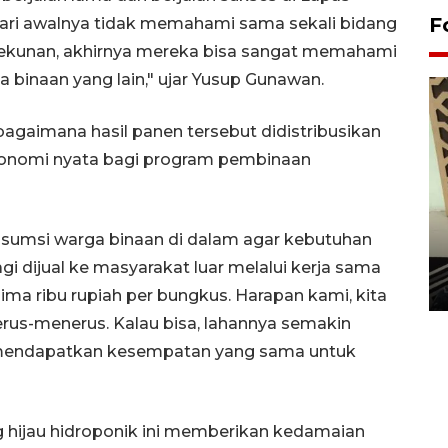
F
ari awalnya tidak memahami sama sekali bidang
etekunan, akhirnya mereka bisa sangat memahami
 binaan yang lain," ujar Yusup Gunawan.
agaimana hasil panen tersebut didistribusikan
onomi nyata bagi program pembinaan
Penanaman 3000 batang
nsumsi warga binaan di dalam agar kebutuhan
bakau merah di Dumai
agi dijual ke masyarakat luar melalui kerja sama
20 September 2025 12:14 WIB
ma ribu rupiah per bungkus. Harapan kami, kita
erus-menerus. Kalau bisa, lahannya semakin
a mendapatkan kesempatan yang sama untuk
ng hijau hidroponik ini memberikan kedamaian