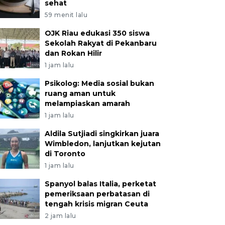
sehat
59 menit lalu
OJK Riau edukasi 350 siswa
Sekolah Rakyat di Pekanbaru
dan Rokan Hilir
1 jam lalu
Psikolog: Media sosial bukan
ruang aman untuk
melampiaskan amarah
1 jam lalu
Aldila Sutjiadi singkirkan juara
Wimbledon, lanjutkan kejutan
di Toronto
1 jam lalu
Spanyol balas Italia, perketat
pemeriksaan perbatasan di
tengah krisis migran Ceuta
2 jam lalu