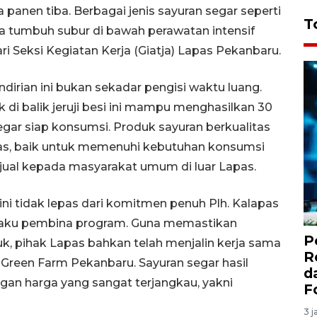
sa panen tiba. Berbagai jenis sayuran segar seperti
T
ya tumbuh subur di bawah perawatan intensif
Seksi Kegiatan Kerja (Giatja) Lapas Pekanbaru.
rian ini bukan sekadar pengisi waktu luang.
 di balik jeruji besi ini mampu menghasilkan 30
gar siap konsumsi. Produk sayuran berkualitas
luas, baik untuk memenuhi kebutuhan konsumsi
jual kepada masyarakat umum di luar Lapas.
ni tidak lepas dari komitmen penuh Plh. Kalapas
elaku pembina program. Guna memastikan
P
uk, pihak Lapas bahkan telah menjalin kerja sama
R
u Green Farm Pekanbaru. Sayuran segar hasil
d
ngan harga yang sangat terjangkau, yakni
F
3 j